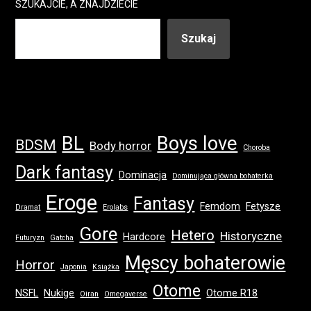
SZUKAJCIE, A ZNAJDZIECIE
Szukaj
BL
Boys love
BDSM
Body horror
Choroba
Dark fantasy
Dominacja
Dominująca główna bohaterka
Eroge
Fantasy
Femdom
Fetysze
Dramat
Erolabs
Gore
Hetero
Historyczne
Hardcore
Futuryzn
Gatcha
Męscy bohaterowie
Horror
Japonia
Książka
Otome
NSFL
Nukige
Otome R18
Oiran
Omegaverse