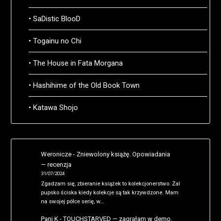
• SaDistic BlooD
• Togainu no Chi
• The House in Fata Morgana
• Hashihime of the Old Book Town
• Katawa Shojo
Weronicze
-
Zniewolony książę. Opowiadania
— recenzja
31/07/2024
Zgadzam się, zbieranie książek to kolekcjonerstwo. Żal
pupsko ściska kiedy kolekcje są tak krzywdzone. Mam
na swojej półce serię, w…
Pani K
-
TOUCHSTARVED — zagrałam w demo.