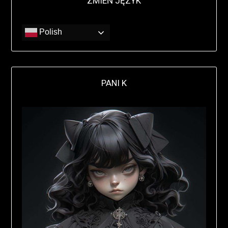
ZMIEŃ JĘZYK
Polish
PANI K