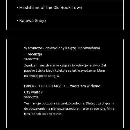
• Hashihime of the Old Book Town
• Katawa Shojo
Weronicze
-
Zniewolony książę. Opowiadania
— recenzja
31/07/2024
Zgadzam się, zbieranie książek to kolekcjonerstwo. Żal
pupsko ściska kiedy kolekcje są tak krzywdzone. Mam
na swojej półce serię, w…
Pani K
-
TOUCHSTARVED — zagrałam w demo.
Czy warto?
07/06/2024
Yeah, moje odczucia są bardzo podobne. Dlatego zachęcam
do poczekania na pierwsze przedpremierowe recenzje. Mnie
tam jednak bardzo to nie…