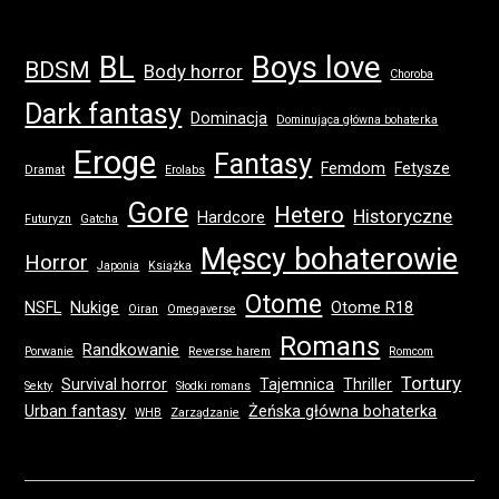
BL
Boys love
BDSM
Body horror
Choroba
Dark fantasy
Dominacja
Dominująca główna bohaterka
Eroge
Fantasy
Femdom
Fetysze
Dramat
Erolabs
Gore
Hetero
Historyczne
Hardcore
Futuryzn
Gatcha
Męscy bohaterowie
Horror
Japonia
Książka
Otome
NSFL
Nukige
Otome R18
Oiran
Omegaverse
Romans
Randkowanie
Porwanie
Reverse harem
Romcom
Tortury
Survival horror
Tajemnica
Thriller
Sekty
Słodki romans
Urban fantasy
Żeńska główna bohaterka
WHB
Zarządzanie