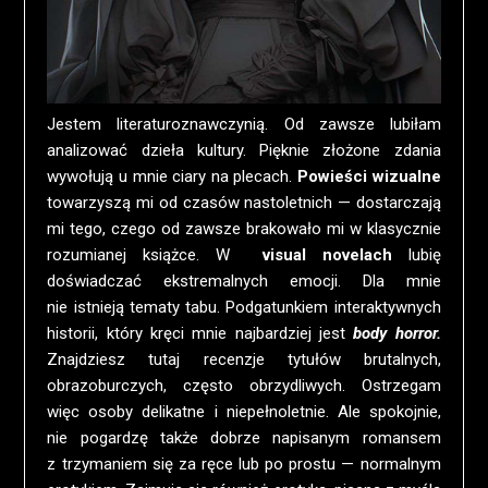
Jestem literaturoznawczynią. Od zawsze lubiłam
analizować dzieła kultury. Pięknie złożone zdania
wywołują u mnie ciary na plecach.
Powieści wizualne
towarzyszą mi od czasów nastoletnich — dostarczają
mi tego, czego od zawsze brakowało mi w klasycznie
rozumianej książce. W
visual novelach
lubię
doświadczać ekstremalnych emocji. Dla mnie
nie istnieją tematy tabu. Podgatunkiem interaktywnych
historii, który kręci mnie najbardziej jest
body horror.
Znajdziesz tutaj recenzje tytułów brutalnych,
obrazoburczych, często obrzydliwych. Ostrzegam
więc osoby delikatne i niepełnoletnie. Ale spokojnie,
nie pogardzę także dobrze napisanym romansem
z trzymaniem się za ręce lub po prostu — normalnym