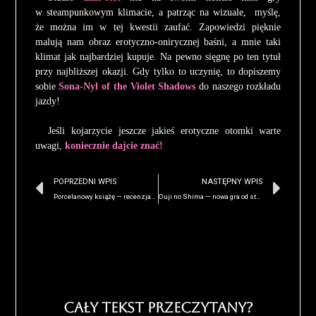
w steampunkowym klimacie, a patrząc na wizuale, myślę,
że można im w tej kwestii zaufać. Zapowiedzi pięknie
malują nam obraz erotyczno-onirycznej baśni, a mnie taki
klimat jak najbardziej kupuje. Na pewno sięgnę po ten tytuł
przy najbliższej okazji. Gdy tylko to uczynię, to dopiszemy
sobie
Sona-Nyl of the Violet Shadows
do naszego rozkładu
jazdy!
Jeśli kojarzycie jeszcze jakieś erotyczne otomki warte
uwagi,
koniecznie dajcie znać!
POPRZEDNI WPIS
NASTĘPNY WPIS
Porcelanowy książę — recenzja. Najgorsza, gejowa powieść fantasy
Ouji no Shima — nowa gra od studia Clock Up zapowiedziana!
Cały Tekst przeczytany?