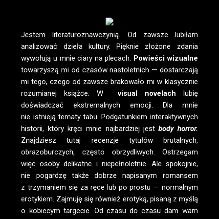
Jestem literaturoznawczynią. Od zawsze lubiłam
analizować dzieła kultury. Pięknie złożone zdania
wywołują u mnie ciary na plecach.
Powieści wizualne
towarzyszą mi od czasów nastoletnich — dostarczają
mi tego, czego od zawsze brakowało mi w klasycznie
rozumianej książce. W
visual novelach
lubię
doświadczać ekstremalnych emocji. Dla mnie
nie istnieją tematy tabu. Podgatunkiem interaktywnych
historii, który kręci mnie najbardziej jest
body horror.
Znajdziesz tutaj recenzje tytułów brutalnych,
obrazoburczych, często obrzydliwych. Ostrzegam
więc osoby delikatne i niepełnoletnie. Ale spokojnie,
nie pogardzę także dobrze napisanym romansem
z trzymaniem się za ręce lub po prostu — normalnym
erotykiem. Zajmuję się również erotyką, pisaną z myślą
o kobiecym targecie. Od czasu do czasu dam wam