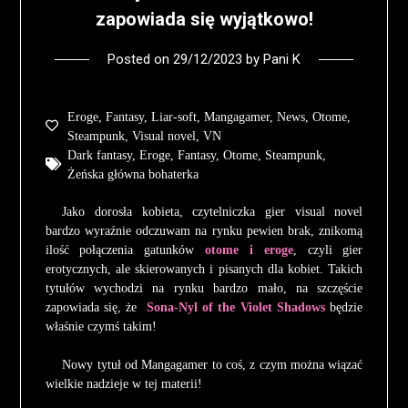
zapowiada się wyjątkowo!
Posted on
29/12/2023
by
Pani K
Eroge
,
Fantasy
,
Liar-soft
,
Mangagamer
,
News
,
Otome
,
Steampunk
,
Visual novel
,
VN
Dark fantasy
,
Eroge
,
Fantasy
,
Otome
,
Steampunk
,
Żeńska główna bohaterka
Jako dorosła kobieta, czytelniczka gier visual novel
bardzo wyraźnie odczuwam na rynku pewien brak, znikomą
ilość połączenia gatunków
otome i eroge
, czyli gier
erotycznych, ale skierowanych i pisanych dla kobiet. Takich
tytułów wychodzi na rynku bardzo mało, na szczęście
zapowiada się, że
Sona-Nyl of the Violet Shadows
będzie
właśnie czymś takim!
Nowy tytuł od Mangagamer to coś, z czym można wiązać
wielkie nadzieje w tej materii!