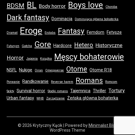
BL
Boys love
BDSM
Body horror
Choroba
Dark fantasy
Dominacja
Dominująca główna bohaterka
Eroge
Fantasy
Femdom
Fetysze
Dramat
Erolabs
Gore
Hetero
Historyczne
Hardcore
Futuryzn
Gatcha
Męscy bohaterowie
Horror
Japonia
Książka
Otome
NSFL
Nukige
Otome R18
Oiran
Omegaverse
Romans
Randkowanie
Porwanie
Reverse harem
Romcom
Tortury
Survival horror
Tajemnica
Thriller
Sekty
Słodki romans
Urban fantasy
Żeńska główna bohaterka
WHB
Zarządzanie
© 2026 Krytyczny Kącik
| Powered by
Minimalist Blog
WordPress Theme