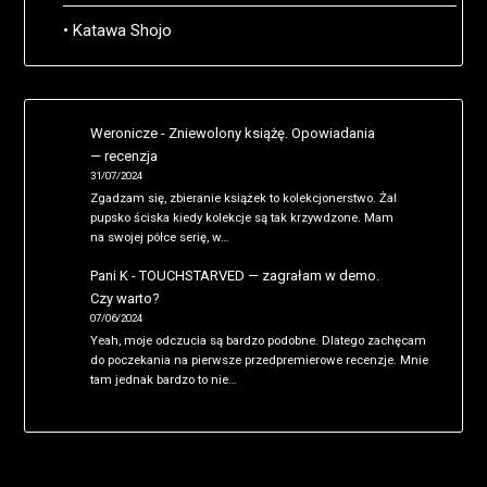
• Katawa Shojo
Weronicze
-
Zniewolony książę. Opowiadania
— recenzja
31/07/2024
Zgadzam się, zbieranie książek to kolekcjonerstwo. Żal
pupsko ściska kiedy kolekcje są tak krzywdzone. Mam
na swojej półce serię, w…
Pani K
-
TOUCHSTARVED — zagrałam w demo.
Czy warto?
07/06/2024
Yeah, moje odczucia są bardzo podobne. Dlatego zachęcam
do poczekania na pierwsze przedpremierowe recenzje. Mnie
tam jednak bardzo to nie…