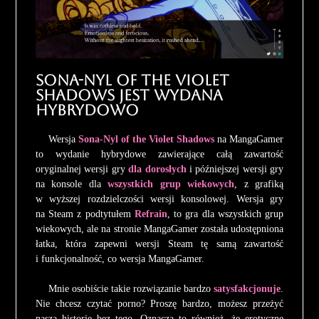
Sona-Nyl of the Violet
Shadows jest wydana
hybrydowo
Wersja
Sona-Nyl of the Violet Shadows
na MangaGamer
to wydanie hybrydowe zawierające całą zawartość
oryginalnej wersji gry
dla dorosłych
i późniejszej wersji gry
na konsole dla
wszystkich grup wiekowych
, z grafiką
w wyższej rozdzielczości wersji konsolowej. Wersja gry
na Steam z podtytułem
Refrain
, to gra dla wszystkich grup
wiekowych, ale na stronie MangaGamer została udostępniona
łatka, która zapewni wersji Steam tę samą zawartość
i funkcjonalność, co wersja MangaGamer.
Mnie osobiście takie rozwiązanie bardzo
satysfakcjonuje
.
Nie chcesz czytać porno? Proszę bardzo, możesz przeżyć
naszą historię bez tego. Oznacza to również, że erotyczne