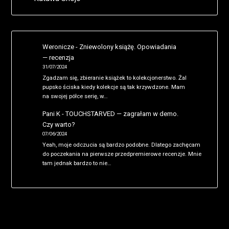
Weronicze
-
Zniewolony książę. Opowiadania
— recenzja
31/07/2024
Zgadzam się, zbieranie książek to kolekcjonerstwo. Żal
pupsko ściska kiedy kolekcje są tak krzywdzone. Mam
na swojej półce serię, w…
Pani K
-
TOUCHSTARVED — zagrałam w demo.
Czy warto?
07/06/2024
Yeah, moje odczucia są bardzo podobne. Dlatego zachęcam
do poczekania na pierwsze przedpremierowe recenzje. Mnie
tam jednak bardzo to nie…