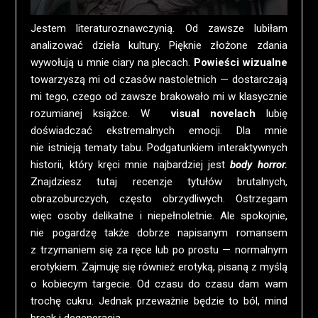
Jestem literaturoznawczynią. Od zawsze lubiłam
analizować dzieła kultury. Pięknie złożone zdania
wywołują u mnie ciary na plecach.
Powieści wizualne
towarzyszą mi od czasów nastoletnich — dostarczają
mi tego, czego od zawsze brakowało mi w klasycznie
rozumianej książce. W
visual novelach
lubię
doświadczać ekstremalnych emocji. Dla mnie
nie istnieją tematy tabu. Podgatunkiem interaktywnych
historii, który kręci mnie najbardziej jest
body horror.
Znajdziesz tutaj recenzje tytułów brutalnych,
obrazoburczych, często obrzydliwych. Ostrzegam
więc osoby delikatne i niepełnoletnie. Ale spokojnie,
nie pogardzę także dobrze napisanym romansem
z trzymaniem się za ręce lub po prostu — normalnym
erotykiem. Zajmuję się również erotyką, pisaną z myślą
o kobiecym targecie. Od czasu do czasu dam wam
trochę cukru. Jednak przeważnie będzie to ból, mind