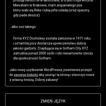
próbuję swoich sił w aktorstwie, a to jest moja witryna.
Mieszkam w Krakowie, mam wspaniałego psa
który wabi się Reks i lubię piña coladę (oraz spacery,
gdy pada deszcz).
…albo coś takiego:
Firma XYZ Doohickey została założona w 1971 roku
i od tamtej pory dostarcza społeczeństwu dobrej
jakości gadżety. Znajdująca się w Gotham City XYZ
zatrudnia ponad 2000 osób i robi niesamowite rzeczy
dla społeczności Gotham.
Jako nowy użytkownik WordPressa, powinieneś przejść
do
swojego kokpitu
aby usunąć tę stronę i stworzyć nowe
z własną treścią. Dobrej zabawy!
ZMIEŃ JĘZYK