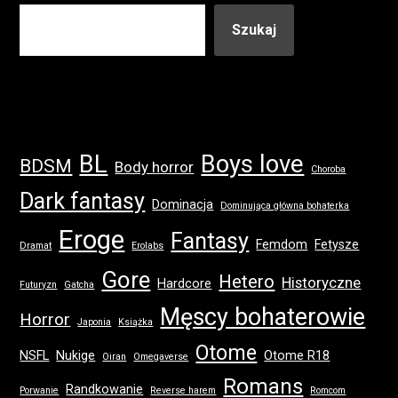
Szukaj
BL
Boys love
BDSM
Body horror
Choroba
Dark fantasy
Dominacja
Dominująca główna bohaterka
Eroge
Fantasy
Femdom
Fetysze
Dramat
Erolabs
Gore
Hetero
Historyczne
Hardcore
Futuryzn
Gatcha
Męscy bohaterowie
Horror
Japonia
Książka
Otome
NSFL
Nukige
Otome R18
Oiran
Omegaverse
Romans
Randkowanie
Porwanie
Reverse harem
Romcom