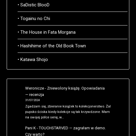
• SaDistic BlooD
• Togainu no Chi
• The House in Fata Morgana
• Hashihime of the Old Book Town
• Katawa Shojo
Weronicze
-
Zniewolony książę. Opowiadania
— recenzja
31/07/2024
Zgadzam się, zbieranie książek to kolekcjonerstwo. Żal
pupsko ściska kiedy kolekcje są tak krzywdzone. Mam
na swojej półce serię, w…
Pani K
-
TOUCHSTARVED — zagrałam w demo.
Czy warto?