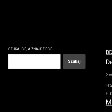
SZUKAJCIE, A ZNAJDZIECIE
B
Da
Szukaj
Dram
Fet
His
M