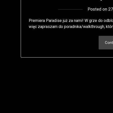
Posted on
2
Premiera Paradise już za nami! W grze do odb
więc zapraszam do poradnika/walkthrough, kt
Cont