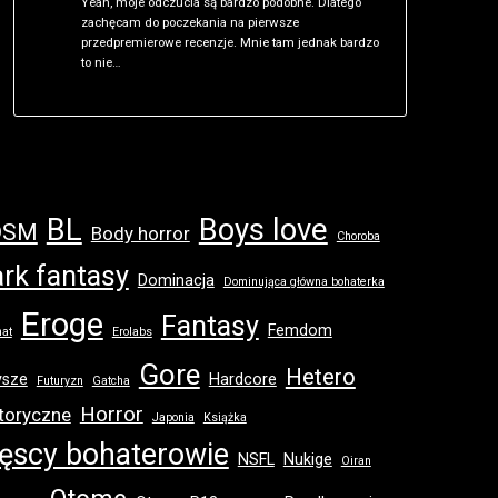
Yeah, moje odczucia są bardzo podobne. Dlatego
zachęcam do poczekania na pierwsze
przedpremierowe recenzje. Mnie tam jednak bardzo
to nie…
BL
Boys love
DSM
Body horror
Choroba
rk fantasy
Dominacja
Dominująca główna bohaterka
Eroge
Fantasy
Femdom
at
Erolabs
Gore
Hetero
ysze
Hardcore
Futuryzn
Gatcha
Horror
toryczne
Japonia
Książka
ęscy bohaterowie
NSFL
Nukige
Oiran