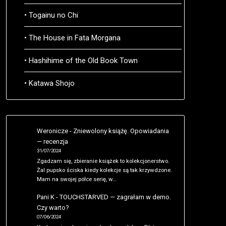
• Togainu no Chi
• The House in Fata Morgana
• Hashihime of the Old Book Town
• Katawa Shojo
Weronicze
-
Zniewolony książę. Opowiadania
— recenzja
31/07/2024
Zgadzam się, zbieranie książek to kolekcjonerstwo.
Żal pupsko ściska kiedy kolekcje są tak krzywdzone.
Mam na swojej półce serię, w…
Pani K
-
TOUCHSTARVED — zagrałam w demo.
Czy warto?
07/06/2024