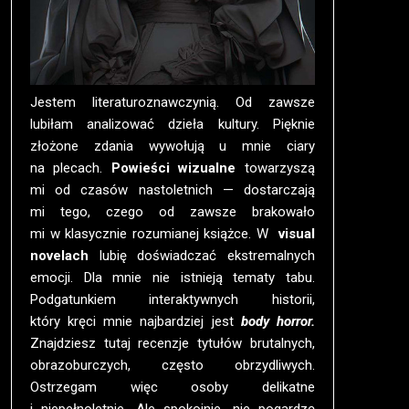
Jestem literaturoznawczynią. Od zawsze
lubiłam analizować dzieła kultury. Pięknie
złożone zdania wywołują u mnie ciary
na plecach.
Powieści wizualne
towarzyszą
mi od czasów nastoletnich — dostarczają
mi tego, czego od zawsze brakowało
mi w klasycznie rozumianej książce. W
visual
novelach
lubię doświadczać ekstremalnych
emocji. Dla mnie nie istnieją tematy tabu.
Podgatunkiem interaktywnych historii,
który kręci mnie najbardziej jest
body horror.
Znajdziesz tutaj recenzje tytułów brutalnych,
obrazoburczych, często obrzydliwych.
Ostrzegam więc osoby delikatne
i niepełnoletnie. Ale spokojnie, nie pogardzę