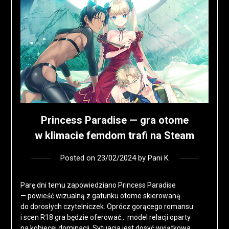
Princess Paradise — gra otome
w klimacie femdom trafi na Steam
Posted on
23/02/2024
by
Pani K
Parę dni temu zapowiedziano Princess Paradise
— powieść wizualną z gatunku otome skierowaną
do dorosłych czytelniczek. Oprócz gorącego romansu
i scen R18 gra będzie oferować… model relacji oparty
na kobiecej dominacji. Sytuacja jest dosyć wyjątkowa,