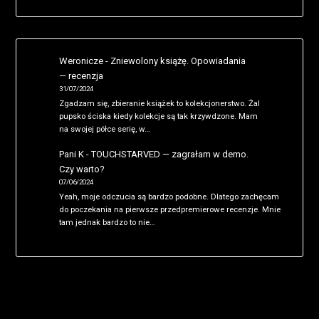
Weronicze
-
Zniewolony książę. Opowiadania
— recenzja
31/07/2024
Zgadzam się, zbieranie książek to kolekcjonerstwo. Żal
pupsko ściska kiedy kolekcje są tak krzywdzone. Mam
na swojej półce serię, w…
Pani K
-
TOUCHSTARVED — zagrałam w demo.
Czy warto?
07/06/2024
Yeah, moje odczucia są bardzo podobne. Dlatego zachęcam
do poczekania na pierwsze przedpremierowe recenzje. Mnie
tam jednak bardzo to nie…