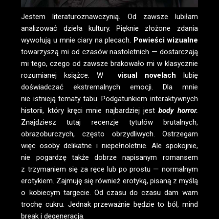
Jestem literaturoznawczynią. Od zawsze lubiłam
analizować dzieła kultury. Pięknie złożone zdania
wywołują u mnie ciary na plecach.
Powieści wizualne
towarzyszą mi od czasów nastoletnich — dostarczają
mi tego, czego od zawsze brakowało mi w klasycznie
rozumianej książce. W
visual novelach
lubię
doświadczać ekstremalnych emocji. Dla mnie
nie istnieją tematy tabu. Podgatunkiem interaktywnych
historii, który kręci mnie najbardziej jest
body horror.
Znajdziesz tutaj recenzje tytułów brutalnych,
obrazoburczych, często obrzydliwych. Ostrzegam
więc osoby delikatne i niepełnoletnie. Ale spokojnie,
nie pogardzę także dobrze napisanym romansem
z trzymaniem się za ręce lub po prostu — normalnym
erotykiem. Zajmuję się również erotyką, pisaną z myślą
o kobiecym targecie. Od czasu do czasu dam wam
trochę cukru. Jednak przeważnie będzie to ból, mind
break i degeneracja.