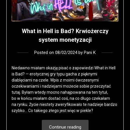
What in Hell is Bad? Krwiożerczy
system monetyzacji
Posted on
08/02/2024
by
Pani K
Niedawno miałam okazję pisać o zapowiedzi What in Hell
is Bad? — erotycznej gry typu gacha z pięknymi
diablęciami na czele. Wpis z moimi ówczesnymi
oczekiwaniami i nadziejami możecie sobie przeczytać
tutaj. Byłam wtedy mocno nahajpowana na ten tytuł,
bo w końcu miałam dostać coś, na co długo czekałam
na rynku. Życie niestety zweryfikowało te nadzieje bardzo
szybko… Co takiego złego jest więc w piekle?
Continue reading